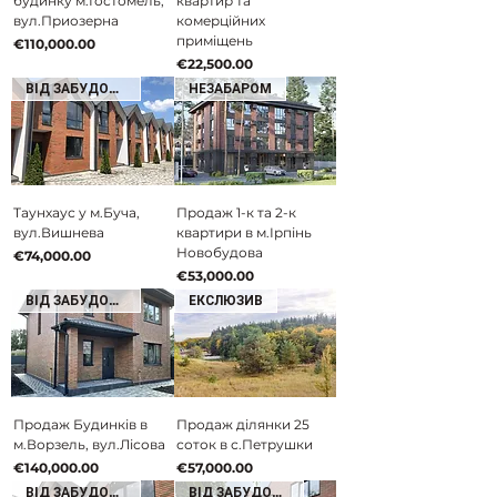
будинку м.Гостомель,
квартир та
вул.Приозерна
комерційних
приміщень
Price
€110,000.00
Price
€22,500.00
ВІД ЗАБУДОВНИКА
НЕЗАБАРОМ
Таунхаус у м.Буча,
Продаж 1-к та 2-к
вул.Вишнева
квартири в м.Ірпінь
Новобудова
Price
€74,000.00
Price
€53,000.00
ВІД ЗАБУДОВНИКА
ЕКСЛЮЗИВ
Продаж Будинків в
Продаж ділянки 25
м.Ворзель, вул.Лісова
соток в с.Петрушки
Price
Price
€140,000.00
€57,000.00
ВІД ЗАБУДОВНИКА
ВІД ЗАБУДОВНИКА