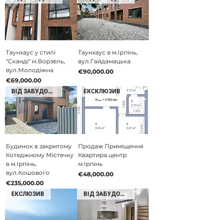
Таунхаус у стилі
Таунхаус в м.Ірпінь,
"Сканді" м.Ворзель,
вул.Гайдамацька
вул.Молодіжна
Price
€90,000.00
Price
€69,000.00
ВІД ЗАБУДОВНИКА
ЕКСКЛЮЗИВ
Будинок в закритому
Продаж Приміщення
Котеджному Містечку
Квартира центр
в м.Ірпінь,
м.Ірпінь
вул.Кошового
Price
€48,000.00
Price
€235,000.00
ЕКСЛЮЗИВ
ВІД ЗАБУДОВНИКА