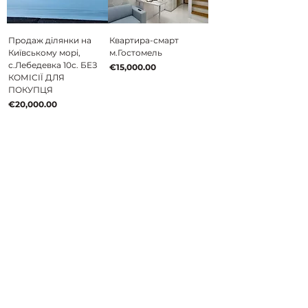
Продаж ділянки на
Квартира-смарт
Київському морі,
м.Гостомель
с.Лебедевка 10с. БЕЗ
Price
€15,000.00
КОМІСІЇ ДЛЯ
ПОКУПЦЯ
Price
€20,000.00
REALTOR
Realtor with an international NAR license
Real Estate in Germany and Europe
Buying • Selling • Investing • Real Estate