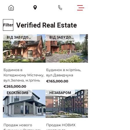
Verified Real Estate
Filter
ВІД ЗАБУДОВНИКА
ВІД ЗАБУДОВНИКА
Будинов в
Будинок в м.Ірпінь,
Котеджному Містечку,
вул.Давидчука
вул.Зелена, м.Ірпінь
Price
€165,000.00
Price
€265,000.00
ЕКСКЛЮЗИВ
НЕЗАБАРОМ
Продаж нового
Продаж НОВИХ