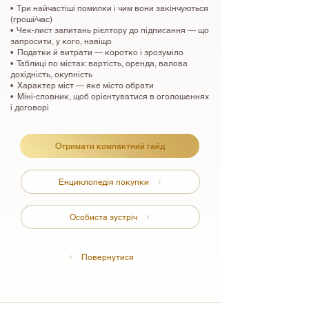
​• Три найчастіші помилки і чим вони закінчуються
(гроші/час)
• Чек-лист запитань рієлтору до підписання — що
запросити, у кого, навіщо
• Податки й витрати — коротко і зрозуміло
• Таблиці по містах: вартість, оренда, валова
дохідність, окупність ​
• Характер міст — яке місто обрати
• Міні-словник, щоб орієнтуватися в оголошеннях
і договорі
Отримати компактний гайд
Енциклопедія покупки
Особиста зустріч
Повернутися